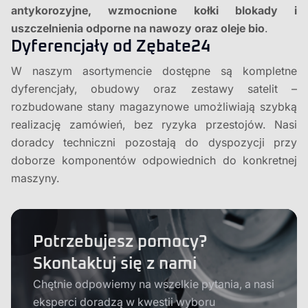
antykorozyjne, wzmocnione kołki blokady i
uszczelnienia odporne na nawozy oraz oleje bio
.
Dyferencjały od Zębate24
W naszym asortymencie dostępne są kompletne
dyferencjały, obudowy oraz zestawy satelit –
rozbudowane stany magazynowe umożliwiają szybką
realizację zamówień, bez ryzyka przestojów. Nasi
doradcy techniczni pozostają do dyspozycji przy
doborze komponentów odpowiednich do konkretnej
maszyny.
Potrzebujesz pomocy?
Skontaktuj się z nami
Chętnie odpowiemy na wszelkie pytania, a nasi
eksperci doradzą w kwestii wyboru