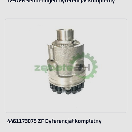
125726 Sennebogen Dyferencjał kompletny
4461173075 ZF Dyferencjał kompletny