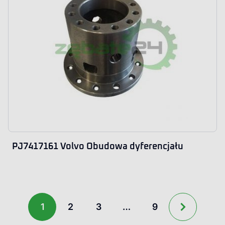
PJ7417161 Volvo Obudowa dyferencjału
1
2
3
…
9