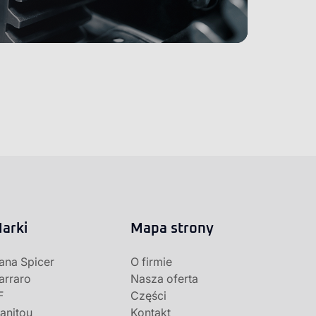
arki
Mapa strony
ana Spicer
O firmie
arraro
Nasza oferta
F
Części
anitou
Kontakt