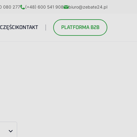
0 080 277
(+48) 600 541 908
biuro@zebate24.pl
CZĘŚCI
KONTAKT
PLATFORMA B2B