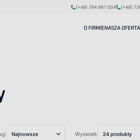
(+48) 794 967 004
(+48) 73
O FIRMIE
NASZA OFERTA
y
wg:
Najnowsze
Wyświetl:
24 produkty