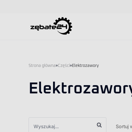
Strona główna
»
Części
»
Elektrozawory
Elektrozawor
Sortuj 