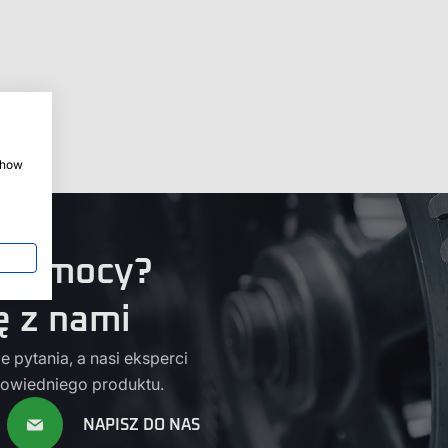
 show
 pomocy?
ę z nami
 pytania, a nasi eksperci
owiedniego produktu.
NAPISZ DO NAS