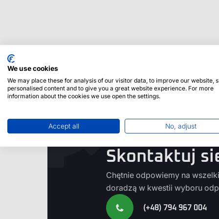
We use cookies
We may place these for analysis of our visitor data, to improve our website,
personalised content and to give you a great website experience. For more
information about the cookies we use open the settings.
Accept all
No, adjust
Potrzebujesz
Skontaktuj si
Chętnie odpowiemy na wszelkie
doradzą w kwestii wyboru odp
(+48) 794 967 004