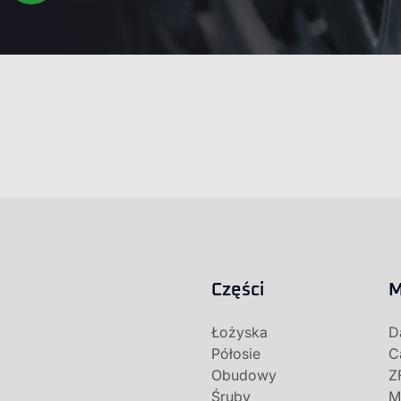
Części
M
Łożyska
D
Półosie
C
Obudowy
Z
Śruby
M