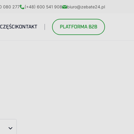
0 080 277
(+48) 600 541 908
biuro@zebate24.pl
CZĘŚCI
KONTAKT
PLATFORMA B2B