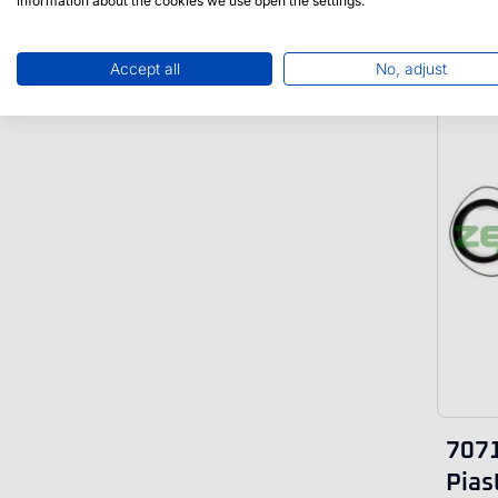
information about the cookies we use open the settings.
Accept all
No, adjust
707
Pias