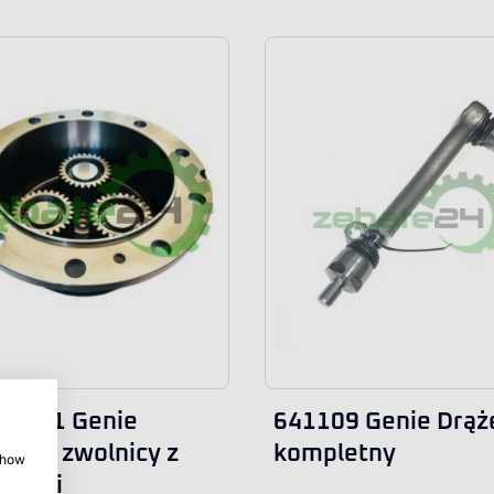
9-931 Genie
641109 Genie Drąż
owa zwolnicy z
kompletny
 show
litami