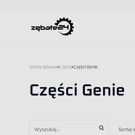
Strona główna
»
Części
»
Części Genie
Części Genie
Sortuj 