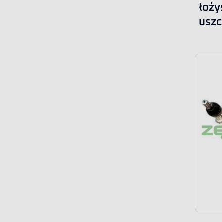
łoży
uszc