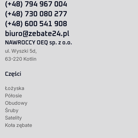
(+48) 794 967 004
(+48) 730 080 277
(+48) 600 541 908
biuro@zebate24.pl
NAWROCCY OEQ sp. z o.o.
ul. Wyszki 5d,
63-220 Kotlin
Części
Łożyska
Półosie
Obudowy
Śruby
Satelity
Koła zębate