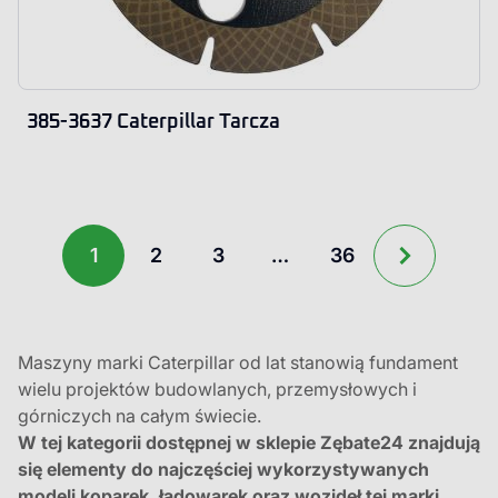
385-3637 Caterpillar Tarcza
1
2
3
…
36
Maszyny marki Caterpillar od lat stanowią fundament
wielu projektów budowlanych, przemysłowych i
górniczych na całym świecie.
W tej kategorii dostępnej w sklepie Zębate24 znajdują
się elementy do najczęściej wykorzystywanych
modeli koparek, ładowarek oraz wozideł tej marki