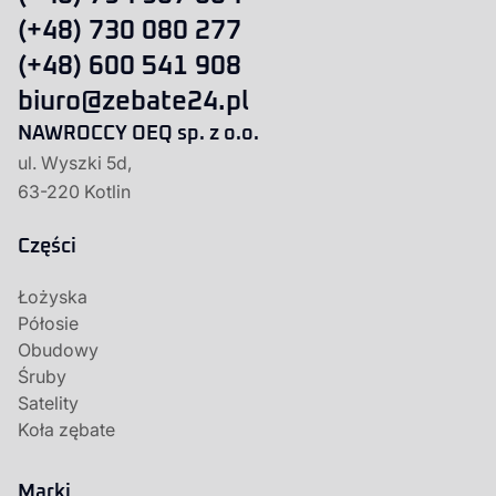
(+48) 730 080 277
(+48) 600 541 908
biuro@zebate24.pl
NAWROCCY OEQ sp. z o.o.
ul. Wyszki 5d,
63-220 Kotlin
Części
Łożyska
Półosie
Obudowy
Śruby
Satelity
Koła zębate
Marki