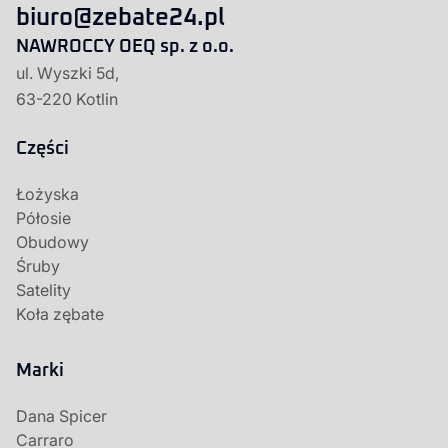
biuro@zebate24.pl
NAWROCCY OEQ sp. z o.o.
ul. Wyszki 5d,
63-220 Kotlin
Części
Łożyska
Półosie
Obudowy
Śruby
Satelity
Koła zębate
Marki
Dana Spicer
Carraro