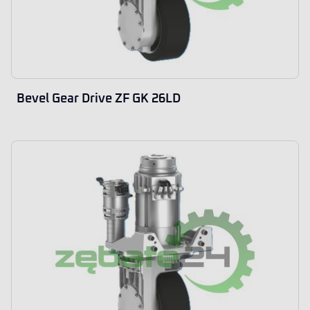
Bevel Gear Drive ZF GK 26LD