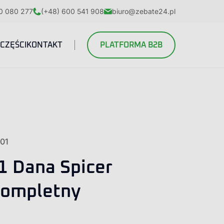
0 080 277
(+48) 600 541 908
biuro@zebate24.pl
CZĘŚCI
KONTAKT
PLATFORMA B2B
.01
1 Dana Spicer
kompletny