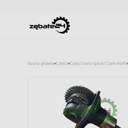
Strona główna
»
Części
»
Części Dana Spicer/ Clark Hurth