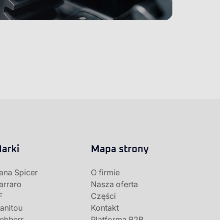
arki
Mapa strony
ana Spicer
O firmie
arraro
Nasza oferta
F
Części
anitou
Kontakt
iebherr
Platforma B2B