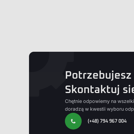
Potrzebujesz
Skontaktuj si
Chętnie odpowiemy na wszelkie
doradzą w kwestii wyboru odp
(+48) 794 967 004