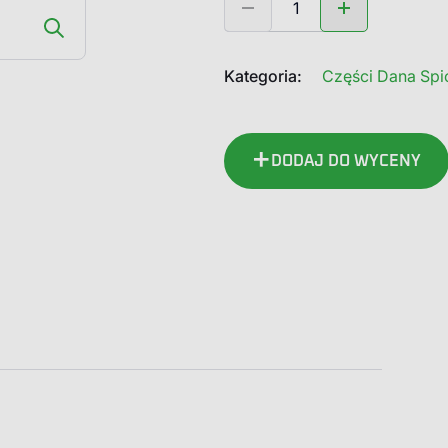
720.04.400.01
Dana
Spicer
Kategoria:
Części Dana Spic
Dyferencjał
kompletny
DODAJ DO WYCENY