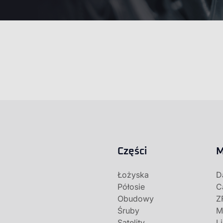
Części
M
Łożyska
D
Półosie
C
Obudowy
Z
Śruby
M
Satelity
L