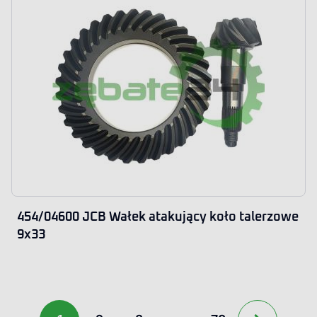
454/04600 JCB Wałek atakujący koło talerzowe
9x33