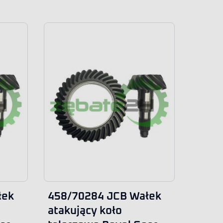
łek
458/70284 JCB Wałek
atakujący koło