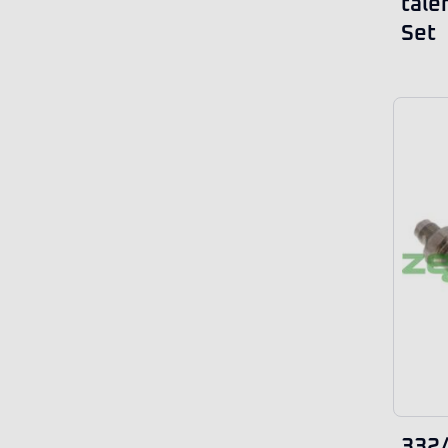
tale
Set
332