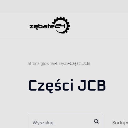
Strona główna
»
Części
»
Części JCB
Części JCB
Sortuj 