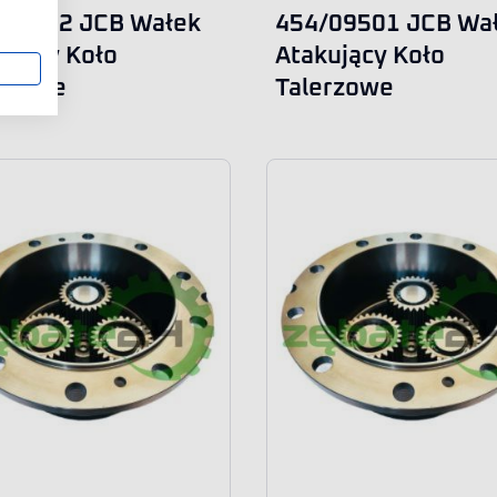
/09502 JCB Wałek
454/09501 JCB Wa
ujący Koło
Atakujący Koło
erzowe
Talerzowe