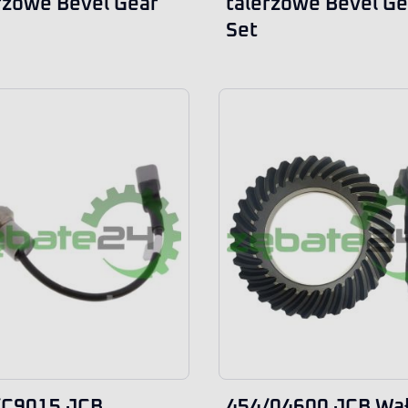
rzowe Bevel Gear
talerzowe Bevel Ge
Set
/C9015 JCB
454/04600 JCB Wa