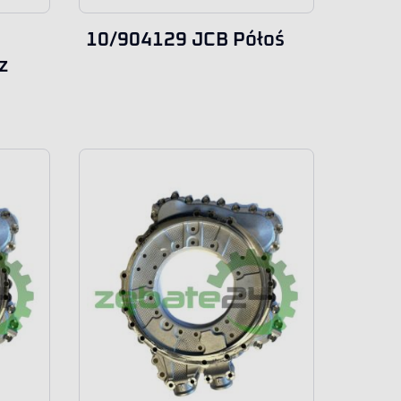
10/904129 JCB Półoś
z