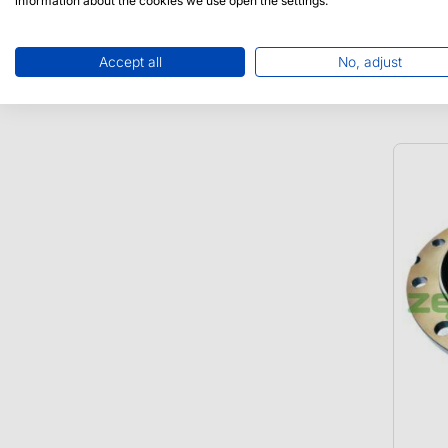
information about the cookies we use open the settings.
454
Atak
Accept all
No, adjust
Tal