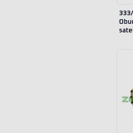
333
Obud
sate