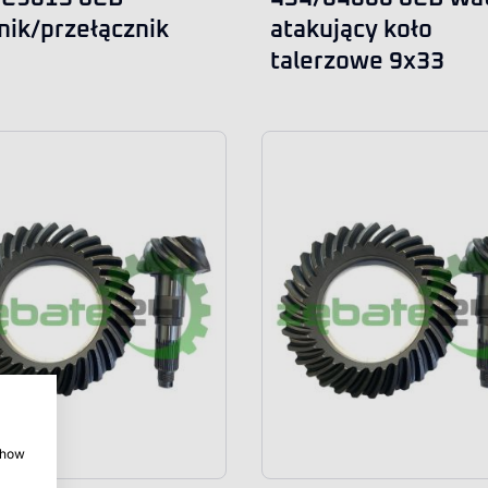
nik/przełącznik
atakujący koło
talerzowe 9x33
 show