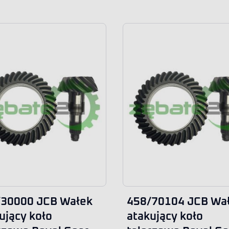
/30000 JCB Wałek
458/70104 JCB Wa
ujący koło
atakujący koło