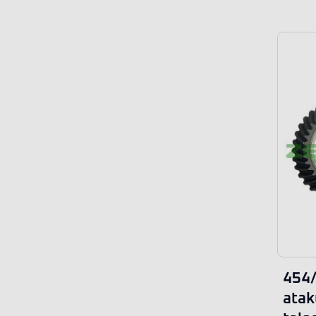
454
atak