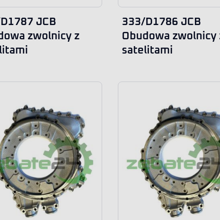
/D1787 JCB
333/D1786 JCB
owa zwolnicy z
Obudowa zwolnicy 
litami
satelitami