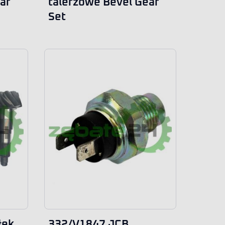
ar
talerzowe Bevel Gear
Set
łek
332/V1847 JCB