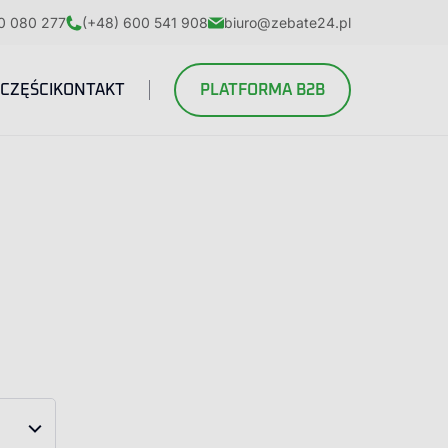
0 080 277
(+48) 600 541 908
biuro@zebate24.pl
CZĘŚCI
KONTAKT
PLATFORMA B2B