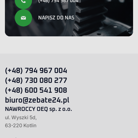
(+48) 794 967 004
NAPISZ DO NAS
(+48) 794 967 004
(+48) 730 080 277
(+48) 600 541 908
biuro@zebate24.pl
NAWROCCY OEQ sp. z o.o.
ul. Wyszki 5d,
63-220 Kotlin