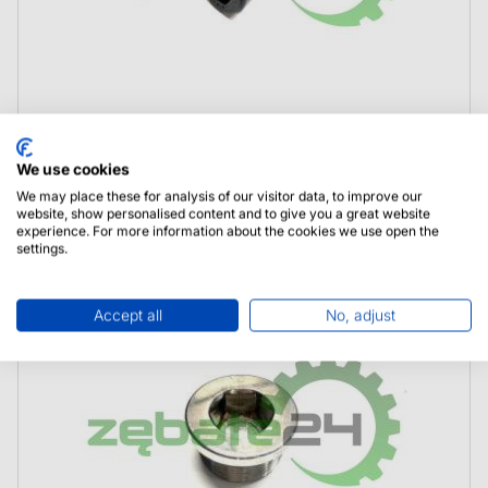
1000000390 GP Papenburg Maschinenbau
We use cookies
Śruba
We may place these for analysis of our visitor data, to improve our
website, show personalised content and to give you a great website
experience. For more information about the cookies we use open the
settings.
Accept all
No, adjust