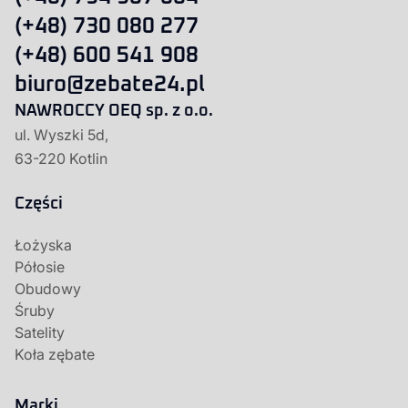
(+48) 730 080 277
(+48) 600 541 908
biuro@zebate24.pl
NAWROCCY OEQ sp. z o.o.
ul. Wyszki 5d,
63-220 Kotlin
Części
Łożyska
Półosie
Obudowy
Śruby
Satelity
Koła zębate
Marki