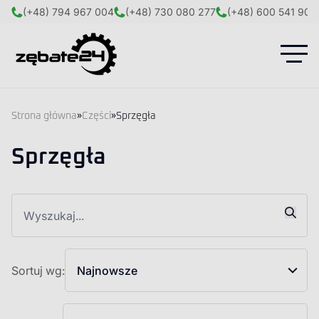
(+48) 794 967 004
(+48) 730 080 277
(+48) 600 541 908
Strona główna
»
Części
»
Sprzęgła
Sprzęgła
Sortuj wg:
Najnowsze