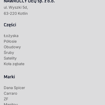
NAWROCCY OEQ sp. z o.o.
ul. Wyszki 5d,
63-220 Kotlin
Części
Łożyska
Półosie
Obudowy
Śruby
Satelity
Koła zębate
Marki
Dana Spicer
Carraro
ZF
Manitou