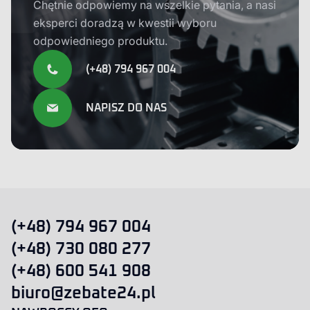
Chętnie odpowiemy na wszelkie pytania, a nasi
eksperci doradzą w kwestii wyboru
odpowiedniego produktu.
(+48) 794 967 004
NAPISZ DO NAS
(+48) 794 967 004
(+48) 730 080 277
(+48) 600 541 908
biuro@zebate24.pl