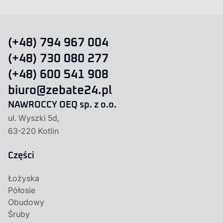
(+48) 794 967 004
(+48) 730 080 277
(+48) 600 541 908
biuro@zebate24.pl
NAWROCCY OEQ sp. z o.o.
ul. Wyszki 5d,
63-220 Kotlin
Części
Łożyska
Półosie
Obudowy
Śruby