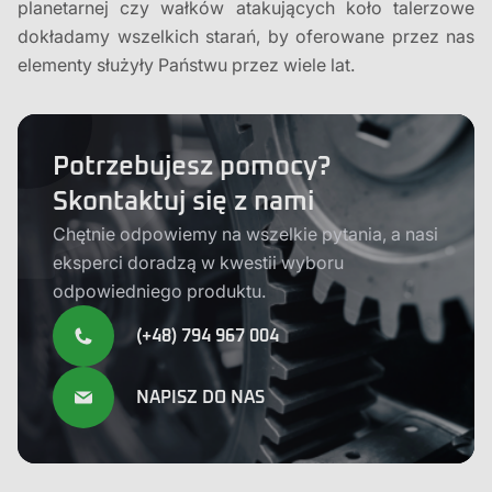
planetarnej czy wałków atakujących koło talerzowe
dokładamy wszelkich starań, by oferowane przez nas
elementy służyły Państwu przez wiele lat.
Potrzebujesz pomocy?
Skontaktuj się z nami
Chętnie odpowiemy na wszelkie pytania, a nasi
eksperci doradzą w kwestii wyboru
odpowiedniego produktu.
(+48) 794 967 004
NAPISZ DO NAS