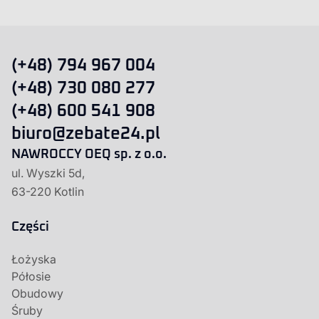
(+48) 794 967 004
(+48) 730 080 277
(+48) 600 541 908
biuro@zebate24.pl
NAWROCCY OEQ sp. z o.o.
ul. Wyszki 5d,
63-220 Kotlin
Części
Łożyska
Półosie
Obudowy
Śruby