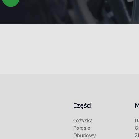
Części
M
Łożyska
D
Półosie
C
Obudowy
Z