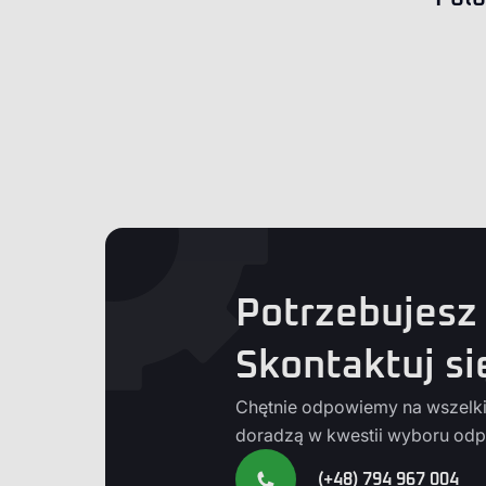
Potrzebujesz
Skontaktuj si
Chętnie odpowiemy na wszelkie
doradzą w kwestii wyboru odp
(+48) 794 967 004