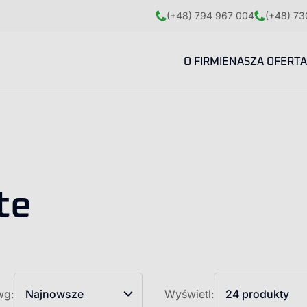
(+48) 794 967 004
(+48) 73
O FIRMIE
NASZA OFERTA
te
wg:
Najnowsze
Wyświetl:
24 produkty