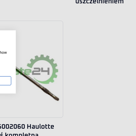
uszczelnieniem
 show
6002060 Haulotte
ś kompletna