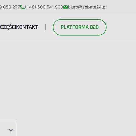
0 080 277
(+48) 600 541 908
biuro@zebate24.pl
CZĘŚCI
KONTAKT
PLATFORMA B2B