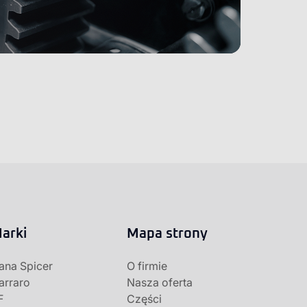
arki
Mapa strony
ana Spicer
O firmie
arraro
Nasza oferta
F
Części