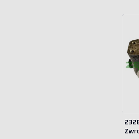
232
Zwro