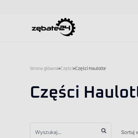
Strona główna
»
Części
»
Części Haulotte
Części Haulot
Sortuj 