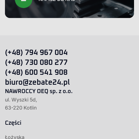
(+48) 794 967 004
(+48) 730 080 277
(+48) 600 541 908
biuro@zebate24.pl
NAWROCCY OEQ sp. z o.o.
ul. Wyszki 5d,
63-220 Kotlin
Części
Łożyska