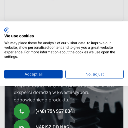
1000960 Shuttlelift Sworzeń
We use cookies
We may place these for analysis of our visitor data, to improve our
website, show personalised content and to give you a great website
experience. For more information about the cookies we use open the
settings.
Potrzebujesz pomocy?
Accept all
No, adjust
Skontaktuj się z nami
Chętnie odpowiemy na wszelkie pytania, a nasi
eksperci doradzą w kwestii wyboru
odpowiedniego produktu.
(+48) 794 967 004
NAPISZ DO NAS