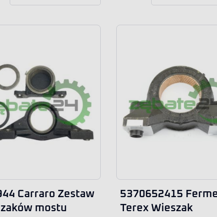
44 Carraro Zestaw
5370652415 Ferm
szaków mostu
Terex Wieszak