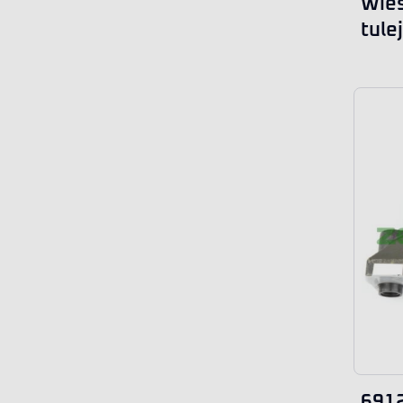
Wies
tule
691