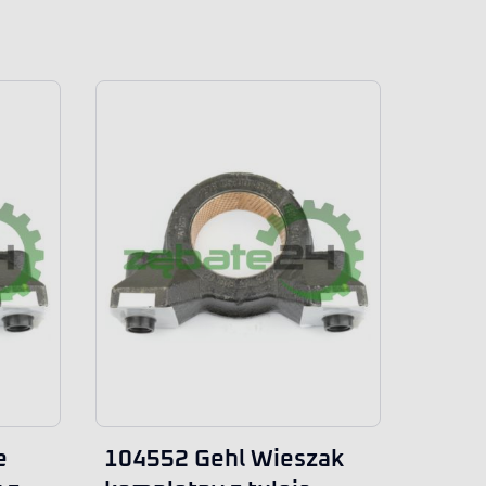
e
104552 Gehl Wieszak