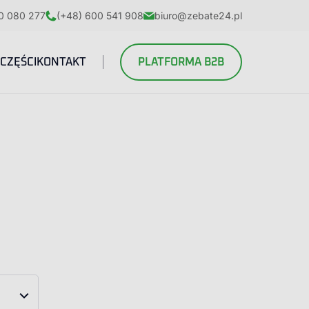
0 080 277
(+48) 600 541 908
biuro@zebate24.pl
CZĘŚCI
KONTAKT
PLATFORMA B2B