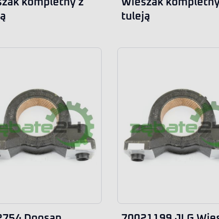
zak kompletny z
Wieszak kompletny
ją
tuleją
2754 Doosan
70021199 JLG Wie