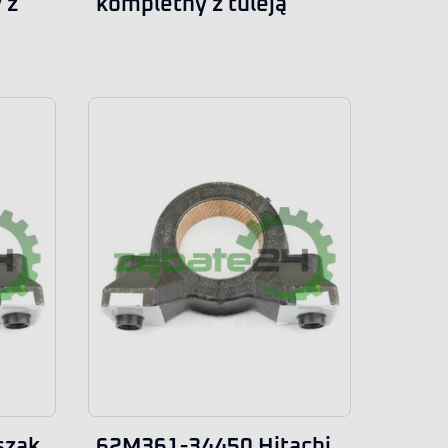
 z
kompletny z tuleją
szak
62M361-34450 Hitachi