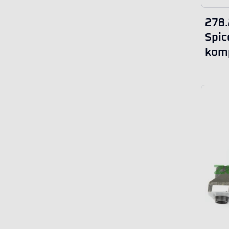
278.
Spic
komp