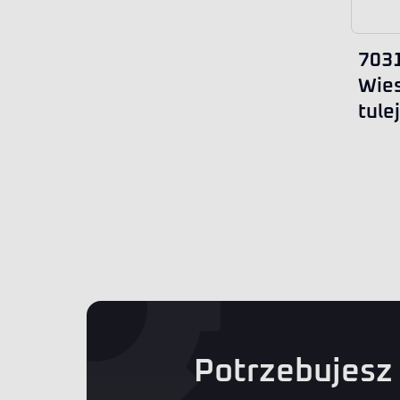
703
Wies
tule
Potrzebujesz