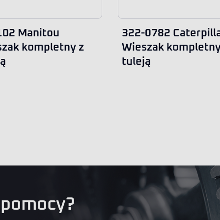
102 Manitou
322-0782 Caterpill
zak kompletny z
Wieszak kompletny
ją
tuleją
 pomocy?