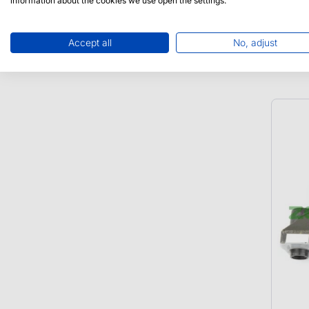
information about the cookies we use open the settings.
1045
komp
Accept all
No, adjust