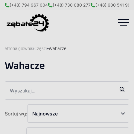
(+48) 794 967 004
(+48) 730 080 277
(+48) 600 541 908
Strona główna
»
Części
»
Wahacze
Wahacze
Sortuj wg:
Najnowsze