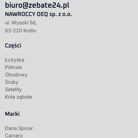
biuro@zebate24.pl
NAWROCCY OEQ sp. z o.o.
ul. Wyszki 5d,
63-220 Kotlin
Części
Łożyska
Półosie
Obudowy
Śruby
Satelity
Koła zębate
Marki
Dana Spicer
Carraro