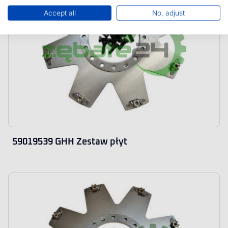
Accept all
No, adjust
59019539 GHH Zestaw płyt