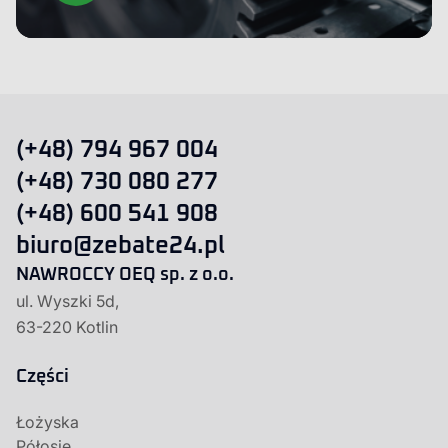
(+48) 794 967 004
(+48) 730 080 277
(+48) 600 541 908
biuro@zebate24.pl
NAWROCCY OEQ sp. z o.o.
ul. Wyszki 5d,
63-220 Kotlin
Części
Łożyska
Półosie