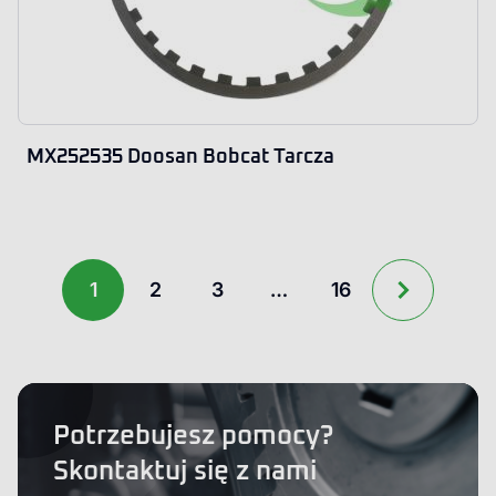
MX252535 Doosan Bobcat Tarcza
1
2
3
…
16
Potrzebujesz pomocy?
Skontaktuj się z nami