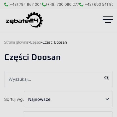
(+48) 794 967 004
(+48) 730 080 277
(+48) 600 541 908
Strona główna
»
Części
»
Części Doosan
Części Doosan
Sortuj wg:
Najnowsze