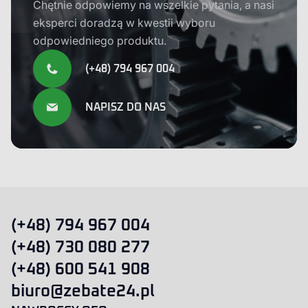
Chętnie odpowiemy na wszelkie pytania, a nasi
eksperci doradzą w kwestii wyboru
odpowiedniego produktu.
(+48) 794 967 004
NAPISZ DO NAS
(+48) 794 967 004
(+48) 730 080 277
(+48) 600 541 908
biuro@zebate24.pl