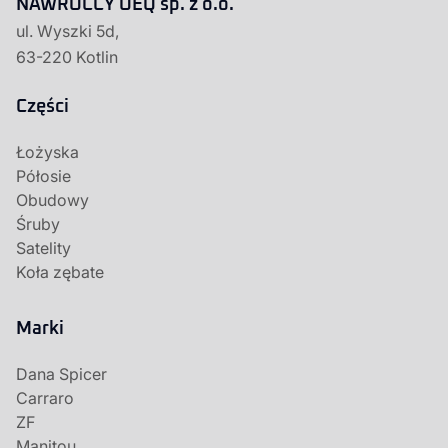
NAWROCCY OEQ sp. z o.o.
ul. Wyszki 5d,
63-220 Kotlin
Części
Łożyska
Półosie
Obudowy
Śruby
Satelity
Koła zębate
Marki
Dana Spicer
Carraro
ZF
Manitou