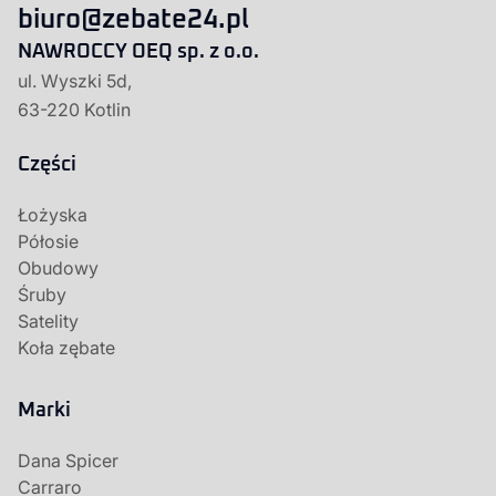
biuro@zebate24.pl
NAWROCCY OEQ sp. z o.o.
ul. Wyszki 5d,
63-220 Kotlin
Części
Łożyska
Półosie
Obudowy
Śruby
Satelity
Koła zębate
Marki
Dana Spicer
Carraro