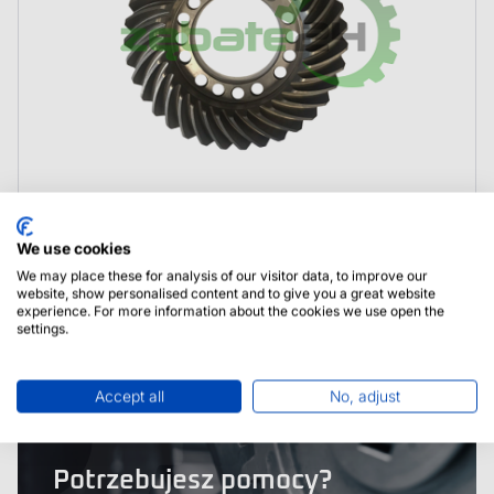
4472348094 ZF Koło talerzowe
We use cookies
We may place these for analysis of our visitor data, to improve our
website, show personalised content and to give you a great website
experience. For more information about the cookies we use open the
settings.
Accept all
No, adjust
Potrzebujesz pomocy?