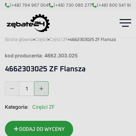
(+48) 794 967 004
(+48) 730 080 277
(+48) 600 541 908
Strona główna
»
Części
»
Części ZF
»
4662303025 ZF Flansza
kod producenta: 4662.303.025
4662303025 ZF Flansza
ilość
4662303025
ZF
Flansza
Kategoria:
Części ZF
DODAJ DO WYCENY