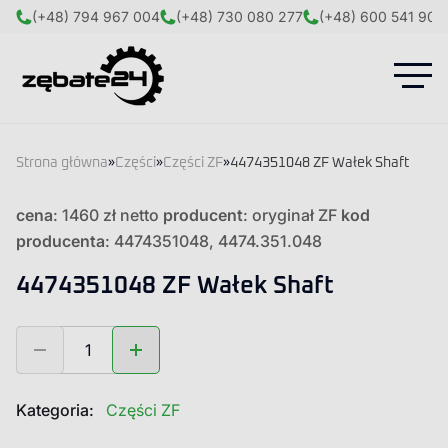
(+48) 794 967 004
(+48) 730 080 277
(+48) 600 541 908
Strona główna
»
Części
»
Części ZF
»
4474351048 ZF Wałek Shaft
cena
: 1460 zł netto
producent
: oryginał ZF
kod
producenta
: 4474351048, 4474.351.048
4474351048 ZF Wałek Shaft
ilość
4474351048
ZF
Wałek
Kategoria:
Części ZF
Shaft