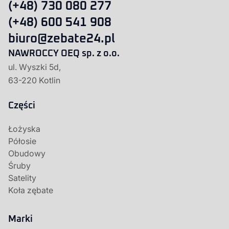
(+48) 730 080 277
(+48) 600 541 908
biuro@zebate24.pl
NAWROCCY OEQ sp. z o.o.
ul. Wyszki 5d,
63-220 Kotlin
Części
Łożyska
Półosie
Obudowy
Śruby
Satelity
Koła zębate
Marki