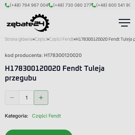
(+48) 794 967 004
(+48) 730 080 277
(+48) 600 541 908
Strona główna
»
Części
»
Części Fendt
»
H178300120020 Fendt Tuleja 
kod producenta: H178300120020
H178300120020 Fendt Tuleja
przegubu
ilość
H178300120020
Fendt
Tuleja
Kategoria:
Części Fendt
przegubu