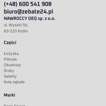
(+48) 600 541 908
biuro@zebate24.pl
NAWROCCY OEQ sp. z o.o.
ul. Wyszki 5d,
63-220 Kotlin
Części
Łożyska
Półosie
Obudowy
Śruby
Satelity
Koła zębate
Marki