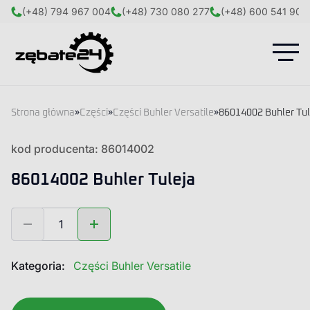
(+48) 794 967 004
(+48) 730 080 277
(+48) 600 541 908
Strona główna
»
Części
»
Części Buhler Versatile
»
86014002 Buhler Tul
kod producenta: 86014002
86014002 Buhler Tuleja
ilość
86014002
Buhler
Tuleja
Kategoria:
Części Buhler Versatile