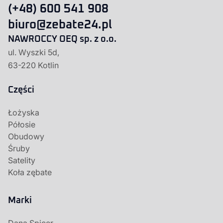
(+48) 600 541 908
biuro@zebate24.pl
NAWROCCY OEQ sp. z o.o.
ul. Wyszki 5d,
63-220 Kotlin
Części
Łożyska
Półosie
Obudowy
Śruby
Satelity
Koła zębate
Marki