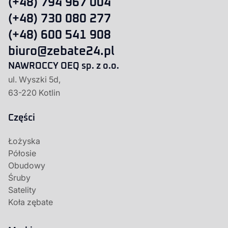
(+48) 794 967 004
(+48) 730 080 277
(+48) 600 541 908
biuro@zebate24.pl
NAWROCCY OEQ sp. z o.o.
ul. Wyszki 5d,
63-220 Kotlin
Części
Łożyska
Półosie
Obudowy
Śruby
Satelity
Koła zębate