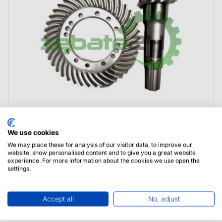
We use cookies
000.3764949M92 Dana Spicer Wałek atakujący
We may place these for analysis of our visitor data, to improve our
Koło talerzowe
website, show personalised content and to give you a great website
experience. For more information about the cookies we use open the
settings.
Accept all
No, adjust