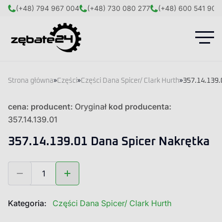
(+48) 794 967 004
(+48) 730 080 277
(+48) 600 541 908
Strona główna
»
Części
»
Części Dana Spicer/ Clark Hurth
»
357.14.139.
cena:
producent:
Oryginał
kod producenta:
357.14.139.01
357.14.139.01 Dana Spicer Nakrętka
ilość
357.14.139.01
Dana
Spicer
Kategoria:
Części Dana Spicer/ Clark Hurth
Nakrętka