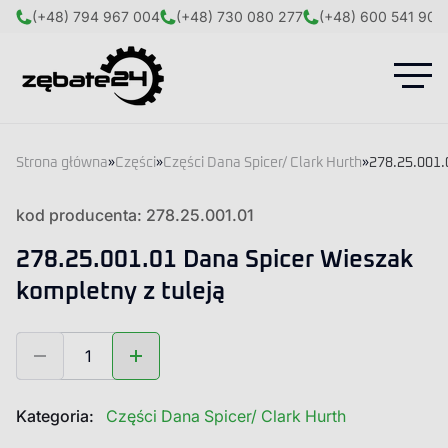
(+48) 794 967 004
(+48) 730 080 277
(+48) 600 541 908
Strona główna
»
Części
»
Części Dana Spicer/ Clark Hurth
»
278.25.001.
kod producenta: 278.25.001.01
278.25.001.01 Dana Spicer Wieszak
kompletny z tuleją
ilość
278.25.001.01
Dana
Spicer
Kategoria:
Części Dana Spicer/ Clark Hurth
Wieszak