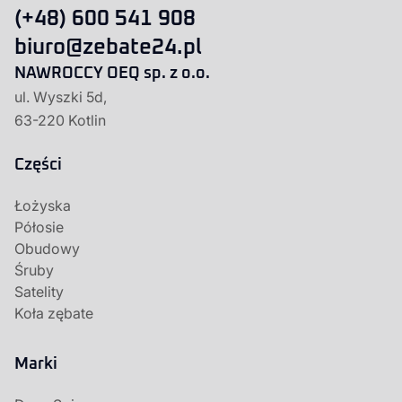
(+48) 600 541 908
biuro@zebate24.pl
NAWROCCY OEQ sp. z o.o.
ul. Wyszki 5d,
63-220 Kotlin
Części
Łożyska
Półosie
Obudowy
Śruby
Satelity
Koła zębate
Marki