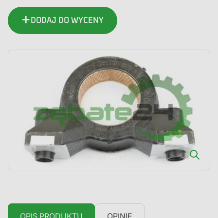
kompletny
z
DODAJ DO WYCENY
tuleją
OPIS PRODUKTU
OPINIE