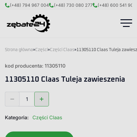
(+48) 794 967 004
(+48) 730 080 277
(+48) 600 541 908
Strona główna
»
Części
»
Części Claas
»
11305110 Claas Tuleja zawies
kod producenta: 11305110
11305110 Claas Tuleja zawieszenia
ilość
11305110
Claas
Tuleja
Kategoria:
Części Claas
zawieszenia