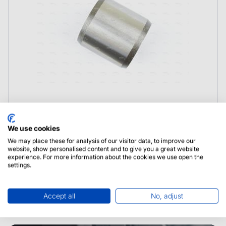
0013020380 Claas Tuleja
We use cookies
We may place these for analysis of our visitor data, to improve our
website, show personalised content and to give you a great website
experience. For more information about the cookies we use open the
settings.
Accept all
No, adjust