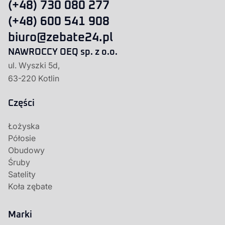
(+48) 730 080 277
(+48) 600 541 908
biuro@zebate24.pl
NAWROCCY OEQ sp. z o.o.
ul. Wyszki 5d,
63-220 Kotlin
Części
Łożyska
Półosie
Obudowy
Śruby
Satelity
Koła zębate
Marki