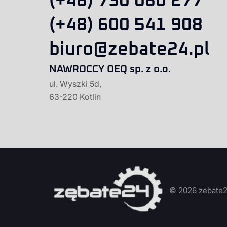
(+48) 730 080 277
(+48) 600 541 908
biuro@zebate24.pl
NAWROCCY OEQ sp. z o.o.
ul. Wyszki 5d,
63-220 Kotlin
© 2026 zebate2