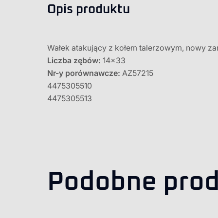
Opis produktu
Wałek atakujący z kołem talerzowym, nowy za
Liczba zębów:
14×33
Nr-y porównawcze:
AZ57215
4475305510
4475305513
Podobne prod