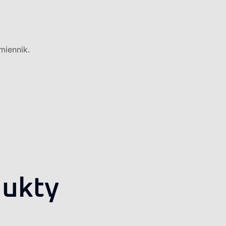
miennik.
ukty