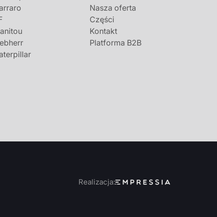
arraro
Nasza oferta
F
Części
anitou
Kontakt
iebherr
Platforma B2B
aterpillar
Realizacja: