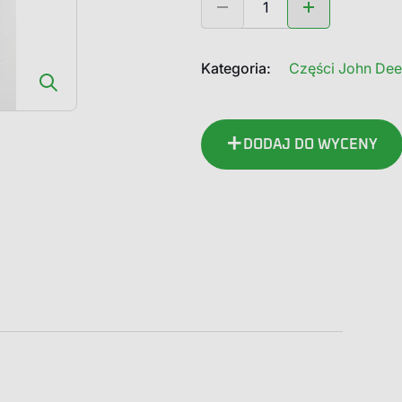
AZ57215
John
Deere
Kategoria:
Części John Dee
Wałek
Atakujący
Koło
Talerzowe
DODAJ DO WYCENY