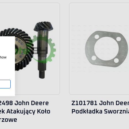
 show
2498 John Deere
Z101781 John Dee
k Atakujący Koło
Podkładka Sworzni
erzowe