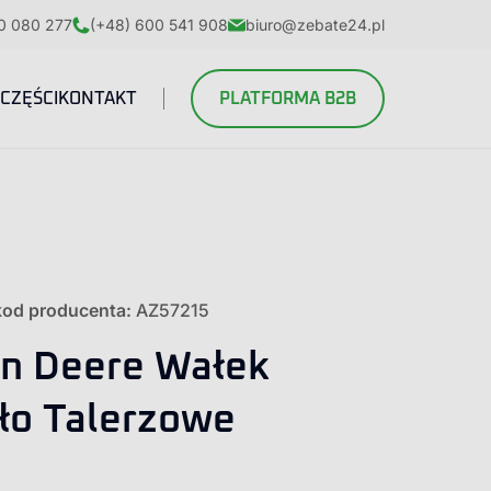
0 080 277
(+48) 600 541 908
biuro@zebate24.pl
CZĘŚCI
KONTAKT
PLATFORMA B2B
kod producenta:
AZ57215
n Deere Wałek
ło Talerzowe