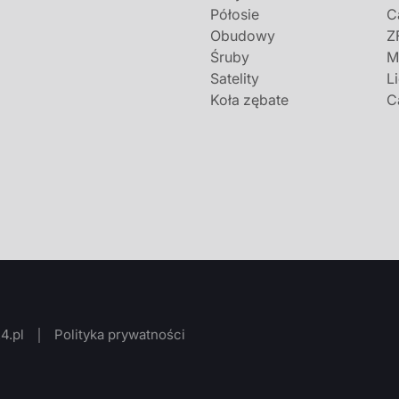
Półosie
C
Obudowy
Z
Śruby
M
Satelity
L
Koła zębate
C
4.pl
Polityka prywatności