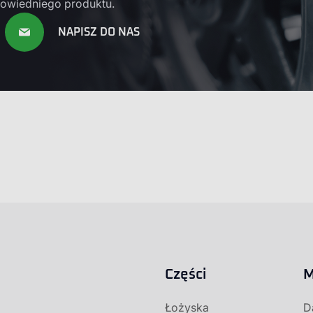
owiedniego produktu.
NAPISZ DO NAS
Części
M
Łożyska
D