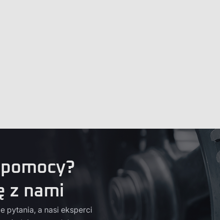
 pomocy?
ę z nami
 pytania, a nasi eksperci