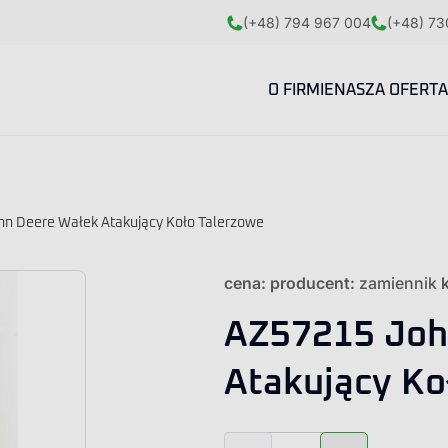
(+48) 794 967 004
(+48) 73
O FIRMIE
NASZA OFERTA
n Deere Wałek Atakujący Koło Talerzowe
cena:
producent:
zamiennik
AZ57215 Joh
Atakujący Ko
ilość