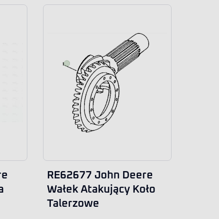
re
RE62677 John Deere
a
Wałek Atakujący Koło
Talerzowe