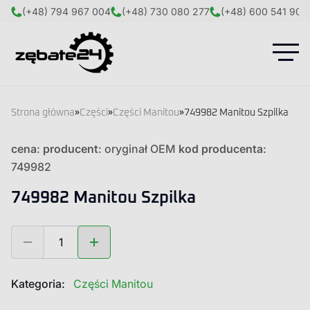
(+48) 794 967 004
(+48) 730 080 277
(+48) 600 541 908
Strona główna
»
Części
»
Części Manitou
»
749982 Manitou Szpilka
cena
:
producent
: oryginał OEM
kod producenta
:
749982
749982 Manitou Szpilka
ilość
749982
Manitou
Szpilka
Kategoria:
Części Manitou