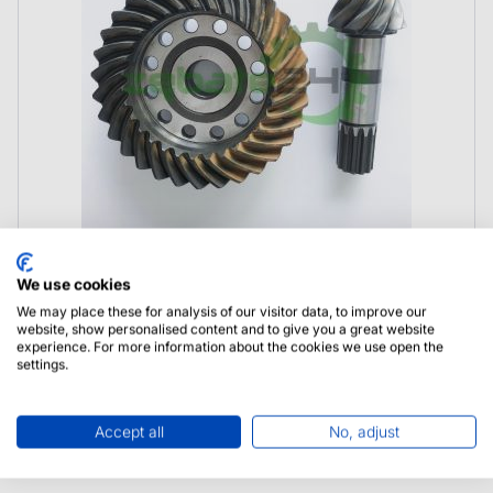
We use cookies
Manitou ATJ 165 Wałek Atakujący Koło
We may place these for analysis of our visitor data, to improve our
Talerzowe
website, show personalised content and to give you a great website
experience. For more information about the cookies we use open the
settings.
Accept all
No, adjust