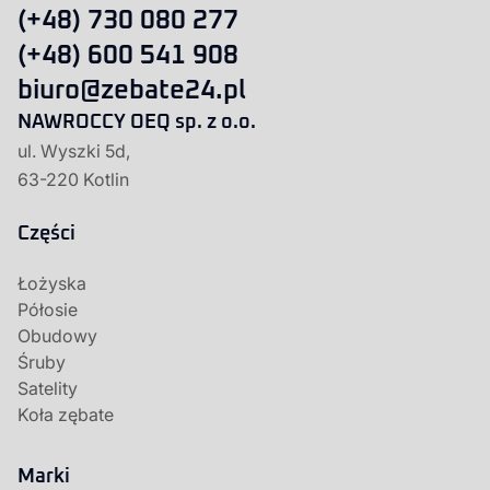
(+48) 730 080 277
(+48) 600 541 908
biuro@zebate24.pl
NAWROCCY OEQ sp. z o.o.
ul. Wyszki 5d,
63-220 Kotlin
Części
Łożyska
Półosie
Obudowy
Śruby
Satelity
Koła zębate
Marki