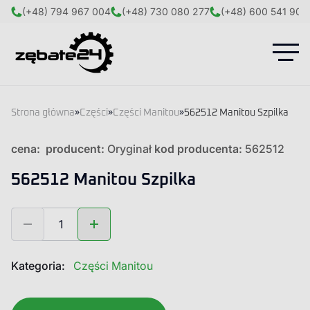
(+48) 794 967 004
(+48) 730 080 277
(+48) 600 541 908
Strona główna
»
Części
»
Części Manitou
»
562512 Manitou Szpilka
cena:
producent:
Oryginał
kod producenta:
562512
562512 Manitou Szpilka
ilość
562512
Manitou
Szpilka
Kategoria:
Części Manitou