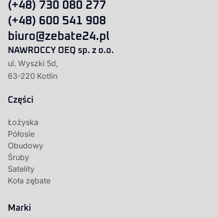
(+48) 730 080 277
(+48) 600 541 908
biuro@zebate24.pl
NAWROCCY OEQ sp. z o.o.
ul. Wyszki 5d,
63-220 Kotlin
Części
Łożyska
Półosie
Obudowy
Śruby
Satelity
Koła zębate
Marki