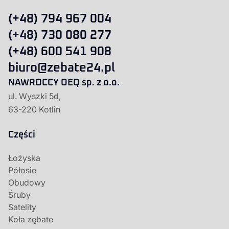
(+48) 794 967 004
(+48) 730 080 277
(+48) 600 541 908
biuro@zebate24.pl
NAWROCCY OEQ sp. z o.o.
ul. Wyszki 5d,
63-220 Kotlin
Części
Łożyska
Półosie
Obudowy
Śruby
Satelity
Koła zębate