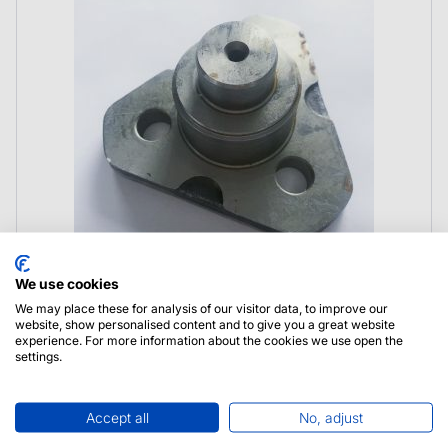
We use cookies
We may place these for analysis of our visitor data, to improve our
6190566M1 Massey Ferguson Sworzeń
website, show personalised content and to give you a great website
Zwrotnicy
experience. For more information about the cookies we use open the
settings.
Accept all
No, adjust