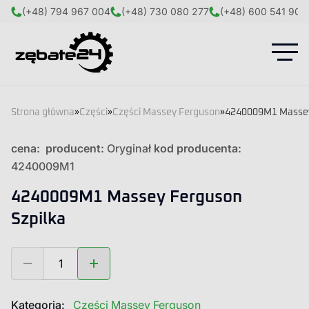
(+48) 794 967 004
(+48) 730 080 277
(+48) 600 541 908
Strona główna
»
Części
»
Części Massey Ferguson
»
4240009M1 Massey
cena:
producent:
Oryginał
kod producenta:
4240009M1
4240009M1 Massey Ferguson
Szpilka
ilość
4240009M1
Massey
Ferguson
Kategoria:
Części Massey Ferguson