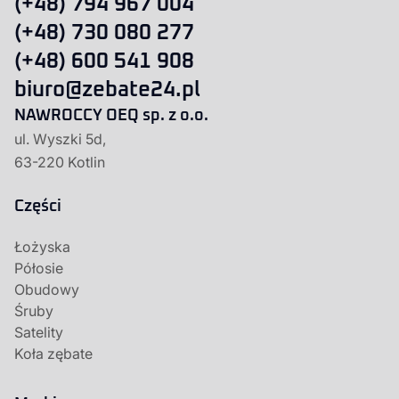
(+48) 794 967 004
(+48) 730 080 277
(+48) 600 541 908
biuro@zebate24.pl
NAWROCCY OEQ sp. z o.o.
ul. Wyszki 5d,
63-220 Kotlin
Części
Łożyska
Półosie
Obudowy
Śruby
Satelity
Koła zębate