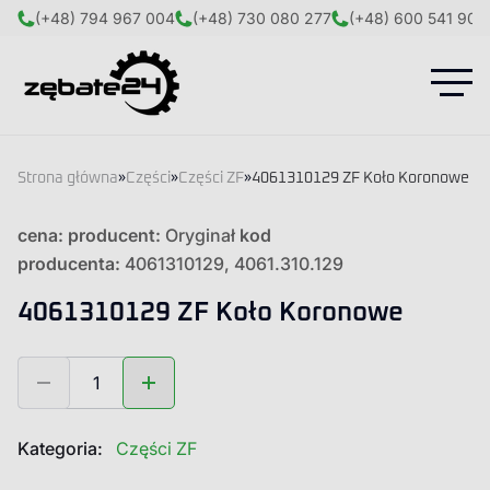
(+48) 794 967 004
(+48) 730 080 277
(+48) 600 541 908
Strona główna
»
Części
»
Części ZF
»
4061310129 ZF Koło Koronowe
cena:
producent:
Oryginał
kod
producenta:
4061310129, 4061.310.129
4061310129 ZF Koło Koronowe
ilość
4061310129
ZF
Koło
Kategoria:
Części ZF
Koronowe