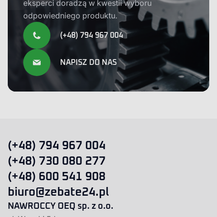
eksperci doradzą w kwestii wyboru
odpowiedniego produktu.
(+48) 794 967 004
NAPISZ DO NAS
(+48) 794 967 004
(+48) 730 080 277
(+48) 600 541 908
biuro@zebate24.pl
NAWROCCY OEQ sp. z o.o.