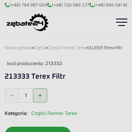
(+48) 794 967 004
(+48) 730 080 277
(+48) 600 541 908
Strona główna
»
Części
»
Części Fermec Terex
»
213333 Terex Filtr
kod producenta: 213333
213333 Terex Filtr
ilość
213333
Terex
Filtr
Kategoria:
Części Fermec Terex