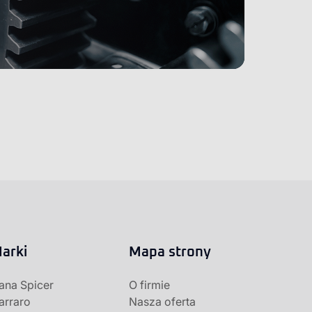
arki
Mapa strony
ana Spicer
O firmie
arraro
Nasza oferta