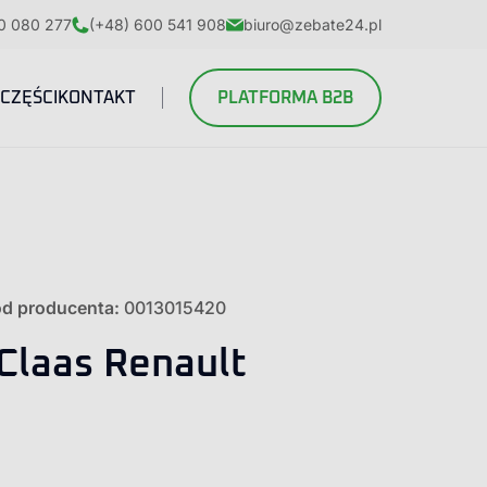
0 080 277
(+48) 600 541 908
biuro@zebate24.pl
CZĘŚCI
KONTAKT
PLATFORMA B2B
d producenta:
0013015420
Claas Renault