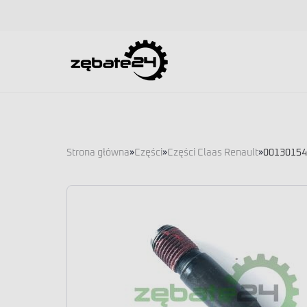
Strona główna
»
Części
»
Części Claas Renault
»
001301542