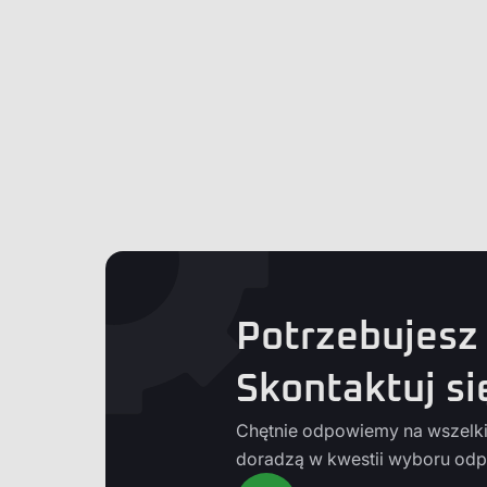
Potrzebujesz
Skontaktuj si
Chętnie odpowiemy na wszelkie
doradzą w kwestii wyboru odp