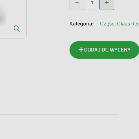
0013015420
Claas
Renault
Kategoria:
Części Claas Ren
Szpilka
DODAJ DO WYCENY