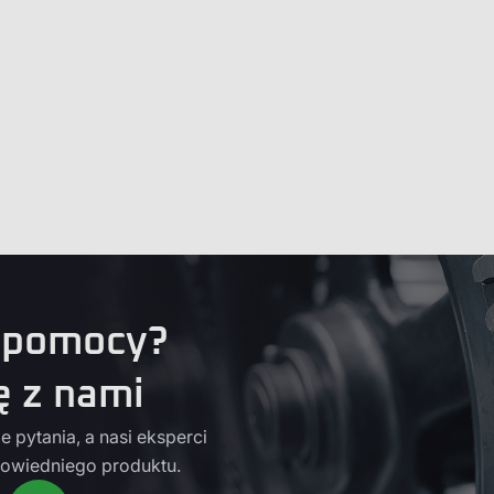
 pomocy?
ę z nami
 pytania, a nasi eksperci
owiedniego produktu.