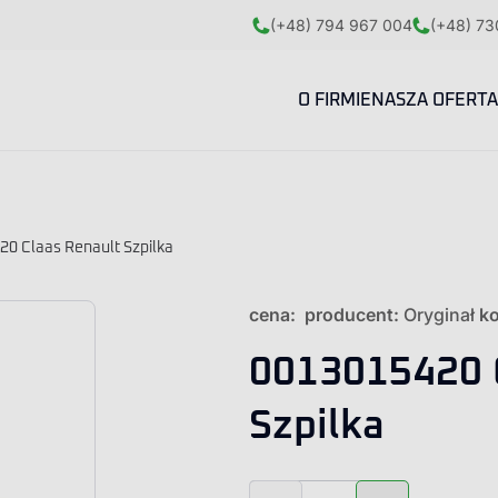
(+48) 794 967 004
(+48) 73
O FIRMIE
NASZA OFERTA
0 Claas Renault Szpilka
cena:
producent:
Oryginał
ko
0013015420 
Szpilka
ilość