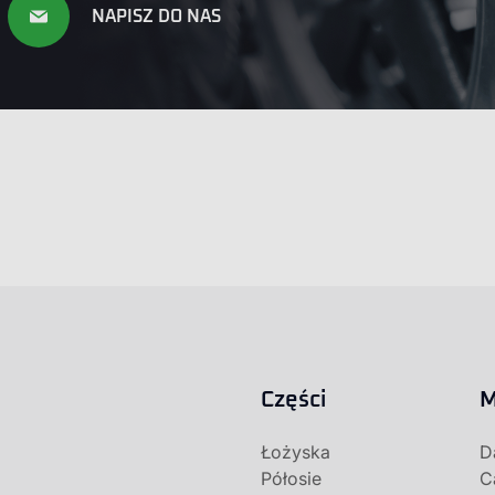
NAPISZ DO NAS
Części
M
Łożyska
D
Półosie
C