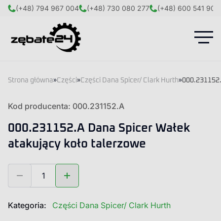
(+48) 794 967 004
(+48) 730 080 277
(+48) 600 541 908
Strona główna
»
Części
»
Części Dana Spicer/ Clark Hurth
»
000.231152.
Kod producenta: 000.231152.A
000.231152.A Dana Spicer Wałek
atakujący koło talerzowe
ilość
000.231152.A
Dana
Spicer
Kategoria:
Części Dana Spicer/ Clark Hurth
Wałek