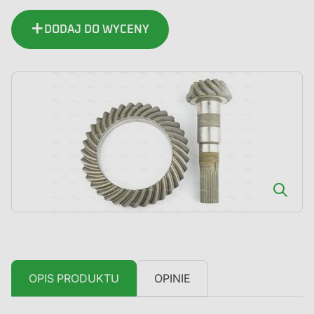
atakujący
koło
DODAJ DO WYCENY
talerzowe
OPIS PRODUKTU
OPINIE