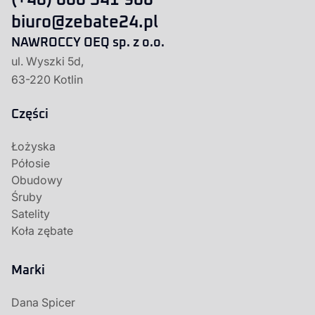
(+48) 600 541 908
biuro@zebate24.pl
NAWROCCY OEQ sp. z o.o.
ul. Wyszki 5d,
63-220 Kotlin
Części
Łożyska
Półosie
Obudowy
Śruby
Satelity
Koła zębate
Marki
Dana Spicer