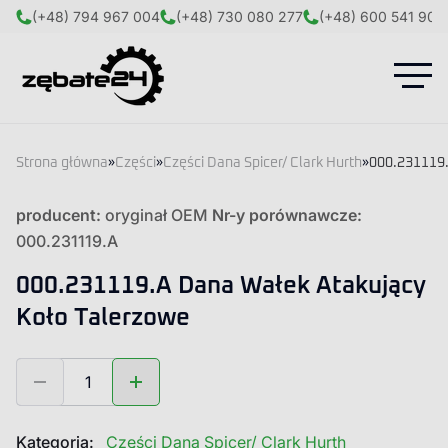
(+48) 794 967 004
(+48) 730 080 277
(+48) 600 541 908
Strona główna
»
Części
»
Części Dana Spicer/ Clark Hurth
»
000.231119.
producent:
oryginał OEM
Nr-y porównawcze:
000.231119.A
000.231119.A Dana Wałek Atakujący
Koło Talerzowe
ilość
000.231119.A
Dana
Wałek
Kategoria:
Części Dana Spicer/ Clark Hurth