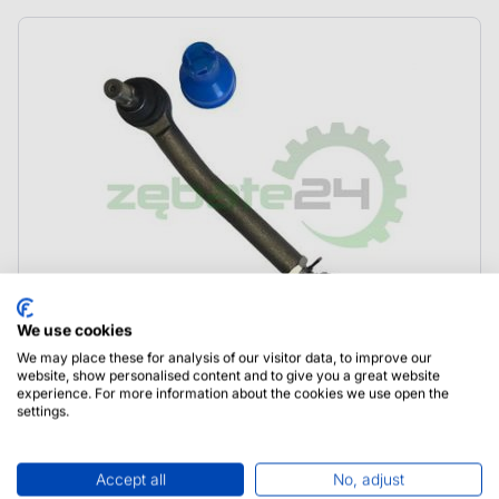
We use cookies
We may place these for analysis of our visitor data, to improve our
website, show personalised content and to give you a great website
experience. For more information about the cookies we use open the
212.24.626.05 Dana Spicer Drążek Tie Rod
settings.
Accept all
No, adjust