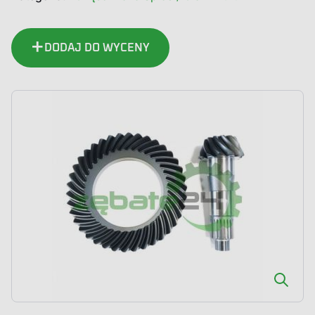
Atakujący
Koło
Talerzowe
DODAJ DO WYCENY