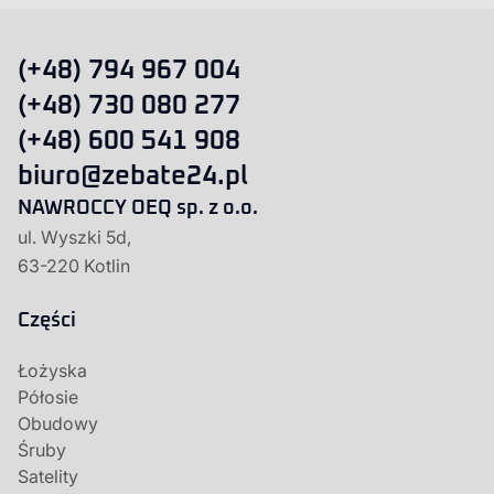
(+48) 794 967 004
(+48) 730 080 277
(+48) 600 541 908
biuro@zebate24.pl
NAWROCCY OEQ sp. z o.o.
ul. Wyszki 5d,
63-220 Kotlin
Części
Łożyska
Półosie
Obudowy
Śruby
Satelity