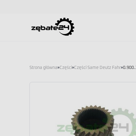
Strona główna
»
Części
»
Części Same Deutz Fahr
»
0.900.