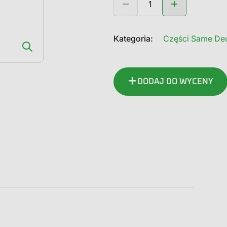
0.900.1381.2
Same
Deutz
Kategoria:
Części Same Deu
Fahr
Koło
zębate
DODAJ DO WYCENY