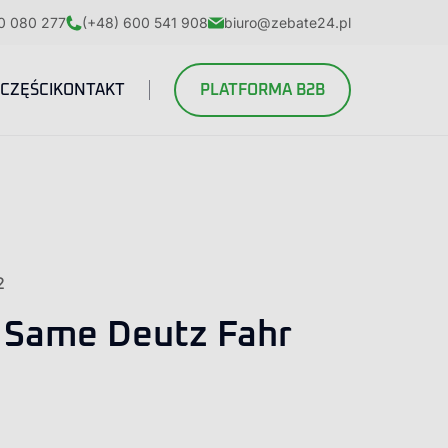
0 080 277
(+48) 600 541 908
biuro@zebate24.pl
CZĘŚCI
KONTAKT
PLATFORMA B2B
2
 Same Deutz Fahr