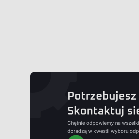
Potrzebujesz
Skontaktuj si
Chętnie odpowiemy na wszelkie
doradzą w kwestii wyboru odp