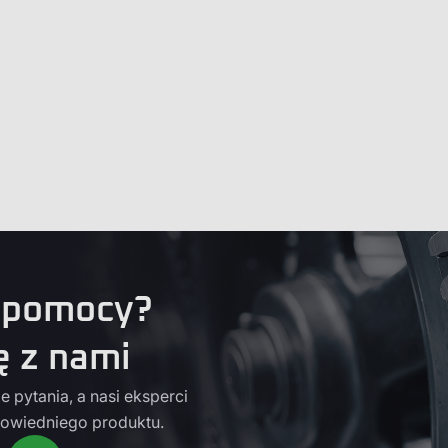
 pomocy?
ę z nami
 pytania, a nasi eksperci
owiedniego produktu.