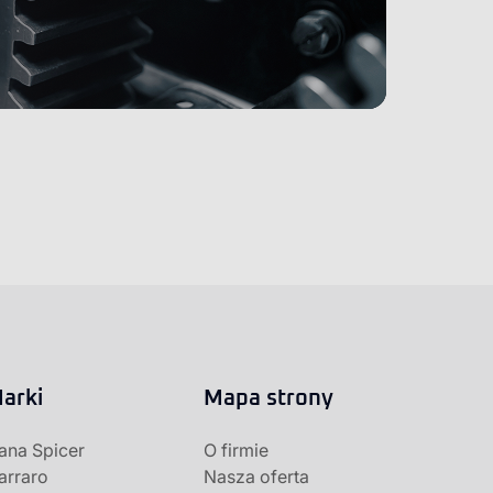
arki
Mapa strony
ana Spicer
O firmie
arraro
Nasza oferta