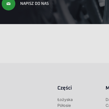
NAPISZ DO NAS
Części
M
Łożyska
D
Półosie
C